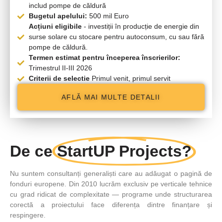
includ pompe de căldură
Bugetul apelului:
500 mil Euro
Acțiuni eligibile
- investiții în producție de energie din
surse solare cu stocare pentru autoconsum, cu sau fără
pompe de căldură.
Termen estimat pentru începerea înscrierilor:
Trimestrul II-III 2026
Criterii de selectie
Primul venit, primul servit
AFLĂ MAI MULTE DETALII
De ce
StartUP Projects?
Nu suntem consultanți generaliști
care au adăugat o pagină de
fonduri europene. Din 2010
lucrăm exclusiv pe verticale tehnice
cu grad ridicat de complexitate
— programe unde structurarea
corectă a proiectului face diferența dintre finanțare și
respingere.