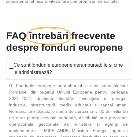
consistență tehnică și viteză fără compromisuri de calitate.
FAQ
întrebări
frecvente
despre fonduri europene
Ce sunt fondurile europene nerambursabile și cine
le administrează?
R: Fondurile europene nerambursabile sunt sume alocate
României din bugetul Uniunii Europene pentru perioada
2021–2027, destinate finanțării investițiilor în energie,
industrie, infrastructură, mediu, educație și capital uman.
România are alocată o sumă de aproximativ 80 de miliarde
de euro pentru această perioadă, distribuită prin programe
operaționale gestionate de ministere și agenții de
implementare — MIPE, ANRE, Ministerul Energiei, agențiile
regionale de dezvoltare. Accesarea fondurilor se face prin