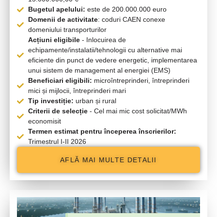
Bugetul apelului:
este de 200.000.000 euro
Domenii de activitate
: coduri CAEN conexe
domeniului transporturilor
Acțiuni eligibile
- Inlocuirea de
echipamente/instalatii/tehnologii cu alternative mai
eficiente din punct de vedere energetic, implementarea
unui sistem de management al energiei (EMS)
Beneficiari eligibili:
microîntreprinderi, întreprinderi
mici și mijlocii, întreprinderi mari
Tip investiție:
urban și rural
Criterii de selecție
- Cel mai mic cost solicitat/MWh
economisit
Termen estimat pentru începerea înscrierilor:
Trimestrul I-II 2026
AFLĂ MAI MULTE DETALII