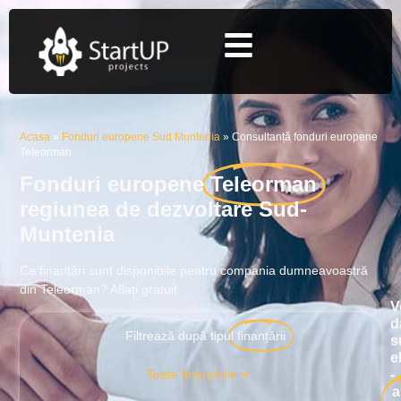
Acasa
»
Fonduri europene Sud Muntenia
»
Consultanță fonduri europene
Teleorman
Fonduri europene
Teleorman
regiunea de dezvoltare Sud-
Muntenia
Ce finanțări sunt disponibile pentru compania dumneavoastră
din Teleorman? Aflați gratuit.
V
d
Filtrează după tipul
finanțării
s
el
-
Toate finanțările
a