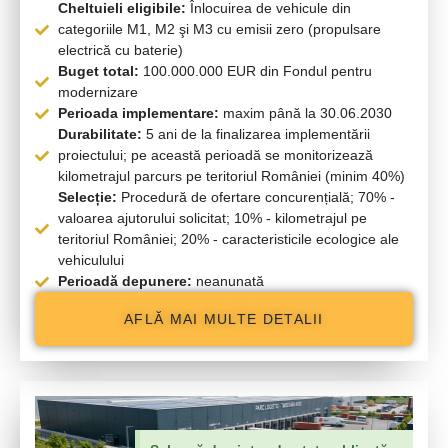
Cheltuieli eligibile:
Înlocuirea de vehicule din
categoriile M1, M2 şi M3 cu emisii zero (propulsare
electrică cu baterie)
Buget total:
100.000.000 EUR din Fondul pentru
modernizare
Perioada implementare:
maxim până la 30.06.2030
Durabilitate:
5 ani de la finalizarea implementării
proiectului; pe această perioadă se monitorizează
kilometrajul parcurs pe teritoriul României (minim 40%)
Selecție:
Procedură de ofertare concurențială; 70% -
valoarea ajutorului solicitat; 10% - kilometrajul pe
teritoriul României; 20% - caracteristicile ecologice ale
vehiculului
Perioadă depunere:
neanunată
AFLĂ MAI MULTE DETALII