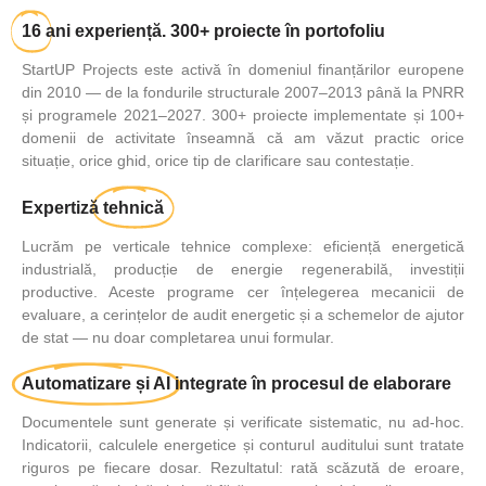
16
ani experiență. 300+ proiecte în portofoliu
StartUP Projects
este activă în domeniul finanțărilor europene
din 2010 — de la fondurile structurale 2007–2013 până la PNRR
și programele 2021–2027. 300+ proiecte implementate și 100+
domenii de activitate înseamnă că am văzut practic orice
situație, orice ghid, orice tip de clarificare sau contestație.
Expertiză
tehnică
Lucrăm pe
verticale tehnice complexe:
eficiență energetică
industrială, producție de energie regenerabilă, investiții
productive. Aceste programe cer înțelegerea mecanicii de
evaluare, a cerințelor de audit energetic și a schemelor de ajutor
de stat — nu doar completarea unui formular.
Automatizare și AI
integrate în procesul de elaborare
Documentele sunt generate și verificate sistematic, nu ad-hoc.
Indicatorii, calculele energetice și conturul auditului sunt tratate
riguros pe fiecare dosar. Rezultatul: rată scăzută de eroare,