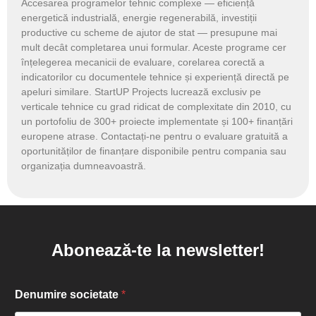
Accesarea programelor tehnic complexe
— eficiență
energetică industrială, energie regenerabilă, investiții
productive cu scheme de ajutor de stat — presupune mai
mult decât completarea unui formular. Aceste programe cer
înțelegerea mecanicii de evaluare, corelarea corectă a
indicatorilor cu documentele tehnice și experiență directă pe
apeluri similare. StartUP Projects lucrează exclusiv pe
verticale tehnice cu grad ridicat de complexitate din 2010, cu
un portofoliu de 300+ proiecte implementate și 100+ finanțări
europene atrase. Contactați-ne pentru o evaluare gratuită a
oportunităților de finanțare disponibile pentru compania sau
organizația dumneavoastră.
Abonează-te la newsletter!
Denumire societate
*