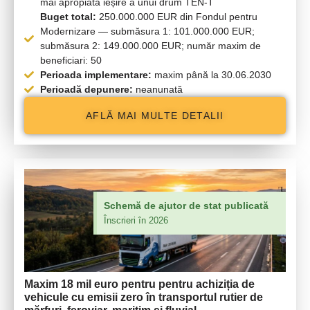
mai apropiată ieșire a unui drum TEN-T
Buget total:
250.000.000 EUR din Fondul pentru
Modernizare — submăsura 1: 101.000.000 EUR;
submăsura 2: 149.000.000 EUR; număr maxim de
beneficiari: 50
Perioada implementare:
maxim până la 30.06.2030
Perioadă depunere:
neanunată
AFLĂ MAI MULTE DETALII
Schemă de ajutor de stat publicată
Înscrieri în 2026
Maxim
18 mil euro
pentru pentru achiziția de
vehicule cu emisii zero în transportul rutier de