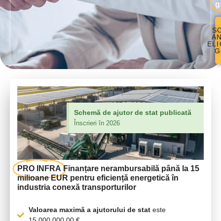
g
SO
AN
ELI
G
Schemă de ajutor de stat publicată
Înscrieri în 2026
PRO INFRA
Finanțare nerambursabilă până la 15
milioane EUR pentru eficiență energetică în
industria conexă transporturilor
Valoarea maximă a ajutorului de stat
este
15.000.000,00 €