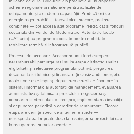
milioane de euro. IMM-urile din producție au la dispoziție
scheme regionale și naționale pentru achiziție de
echipamente și extinderea capacității. Producătorii de
energie regenerabilă — fotovoltaice, stocare, proiecte
combinate — pot accesa atât programe PNRR, cât și fonduri
sectoriale din Fondul de Modernizare. Autoritățile locale
(UAT-urile) au programe dedicate pentru mobilitate,
reabilitare termică și infrastructură publică.
Procesul de accesare
: Accesarea unui fond european
nerambursabil parcurge mai multe etape distincte: analiza
eligibilității și selectarea programului potrivit, pregătirea
documentației tehnice și financiare (inclusiv audit energetic,
acolo unde este impus), depunerea cererii de finanțare în
sistemul informatic al autorității de management, evaluarea
administrativă și tehnică a proiectului, negocierea și
semnarea contractului de finanțare, implementarea investiției
și depunerea periodică a cererilor de rambursare. Fiecare
etapă are cerințe specifice și termene stricte —
nerespectarea lor poate duce la respingerea proiectului sau
la recuperarea sumelor acordate.