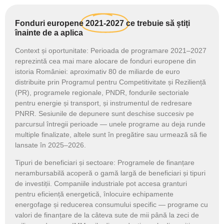
Fonduri europene
2021-2027
ce trebuie să știți
înainte de a aplica
Context și oportunitate:
Perioada de programare 2021–2027
reprezintă cea mai mare alocare de fonduri europene din
istoria României: aproximativ 80 de miliarde de euro
distribuite prin Programul pentru Competitivitate și Reziliență
(PR), programele regionale, PNDR, fondurile sectoriale
pentru energie și transport, și instrumentul de redresare
PNRR. Sesiunile de depunere sunt deschise succesiv pe
parcursul întregii perioade — unele programe au deja runde
multiple finalizate, altele sunt în pregătire sau urmează să fie
lansate în 2025–2026.
Tipuri de beneficiari și sectoare:
Programele de finanțare
nerambursabilă acoperă o gamă largă de beneficiari și tipuri
de investiții. Companiile industriale pot accesa granturi
pentru eficiență energetică, înlocuire echipamente
energofage și reducerea consumului specific — programe cu
valori de finanțare de la câteva sute de mii până la zeci de