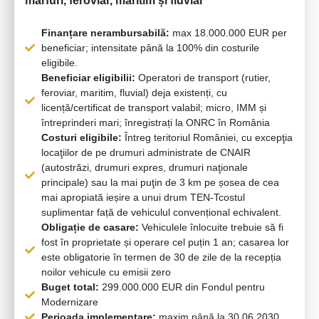
mărfuri, feroviar, maritim și fluvial
Finanțare nerambursabilă:
max 18.000.000 EUR per
beneficiar; intensitate până la 100% din costurile
eligibile.
Beneficiar eligibilii:
Operatori de transport (rutier,
feroviar, maritim, fluvial) deja existenți, cu
licență/certificat de transport valabil; micro, IMM și
întreprinderi mari; înregistrați la ONRC în România
Costuri eligibile:
Întreg teritoriul României, cu excepţia
locaţiilor de pe drumuri administrate de CNAIR
(autostrăzi, drumuri expres, drumuri naţionale
principale) sau la mai puţin de 3 km pe șosea de cea
mai apropiată ieșire a unui drum TEN-Tcostul
suplimentar față de vehiculul convențional echivalent.
Obligație de casare:
Vehiculele înlocuite trebuie să fi
fost în proprietate și operare cel puțin 1 an; casarea lor
este obligatorie în termen de 30 de zile de la recepția
noilor vehicule cu emisii zero
Buget total:
299.000.000 EUR din Fondul pentru
Modernizare
Perioada implementare:
maxim până la 30.06.2030