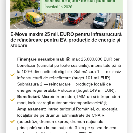
Schemă de ajutor de stat publicată
Înscrieri în 2026
E-Move
maxim 25 mil. EURO pentru infrastructură
de reîncărcare pentru EV, producție de energie și
stocare
Finanțare nerambursabilă:
max 25.000.000 EUR per
beneficiar (cumulat pe toate sesiunile); intensitate până
la 100% din cheltuieli eligibile. Submăsura 1 — exclusiv
infrastructură de reîncărcare (buget 101 mil EUR).
Submăsura 2 — reîncărcare + producţie locală de
energie regenerabilă + stocare (buget 149 mil EUR).
Beneficiari:
Microîntreprinderi, IMM-uri și întreprinderi
mari, inclusiv regii autonome/companii/societăţi;
Amplasament:
Întreg teritoriul României, cu excepţia
locaţiilor de pe drumuri administrate de CNAIR
(autostrăzi, drumuri expres, drumuri naţionale
principale) sau la mai puţin de 3 km pe șosea de cea