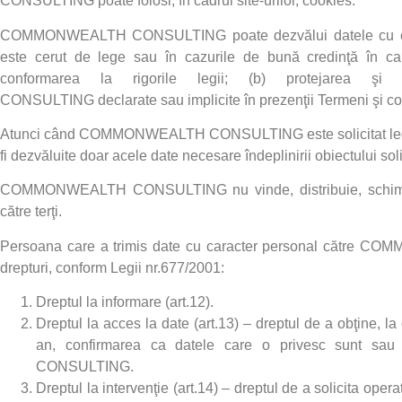
CONSULTING
poate folosi, în cadrul site-urilor, cookies.
COMMONWEALTH CONSULTING
poate dezvălui datele cu c
este cerut de lege sau în cazurile de bună credinţă în car
conformarea la rigorile legii; (b) protejarea şi
CONSULTING
declarate sau implicite în prezenţii Termeni şi con
Atunci când
COMMONWEALTH CONSULTING
este solicitat 
fi dezvăluite doar acele date necesare îndeplinirii obiectului solic
COMMONWEALTH CONSULTING
nu vinde, distribuie, sch
către terţi.
Persoana care a trimis date cu caracter personal către
COMM
drepturi, conform Legii nr.677/2001:
Dreptul la informare (art.12).
Dreptul la acces la date (art.13) – dreptul de a obţine, la 
an, confirmarea ca datele care o privesc sunt sau
CONSULTING
.
Dreptul la intervenţie (art.14) – dreptul de a solicita opera