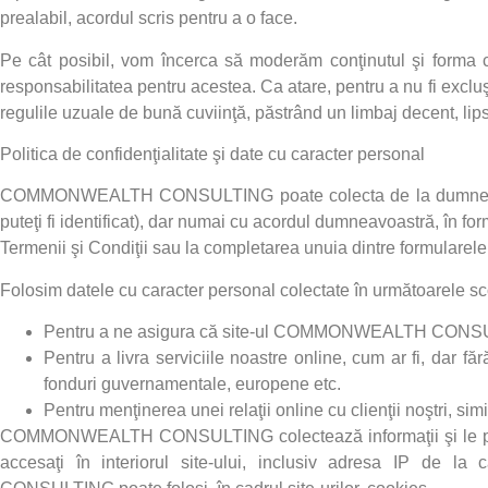
prealabil, acordul scris pentru a o face.
Pe cât posibil, vom încerca să moderăm conţinutul şi forma c
responsabilitatea pentru acestea. Ca atare, pentru a nu fi excl
regulile uzuale de bună cuviinţă, păstrând un limbaj decent, lipsi
Politica de confidenţialitate şi date cu caracter personal
COMMONWEALTH CONSULTING
poate colecta de la dumne
puteţi fi identificat), dar numai cu acordul dumneavoastră, în for
Termenii şi Condiţii sau la completarea unuia dintre formularele
Folosim datele cu caracter personal colectate în următoarele sc
Pentru a ne asigura că site-ul
COMMONWEALTH CONS
Pentru a livra serviciile noastre online, cum ar fi, dar făr
fonduri guvernamentale, europene etc.
Pentru menţinerea unei relaţii online cu clienţii noştri, simi
COMMONWEALTH CONSULTING
colectează informaţii şi le
accesaţi în interiorul site-ului, inclusiv adresa IP de la c