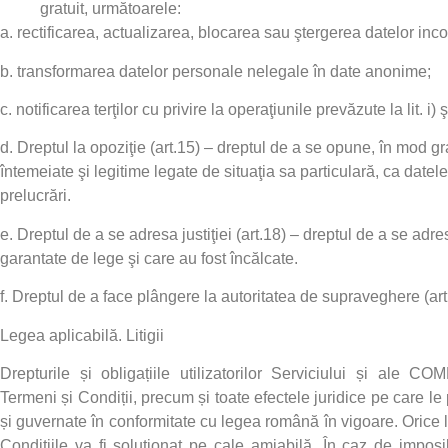
gratuit, următoarele:
a. rectificarea, actualizarea, blocarea sau ştergerea datelor inc
b. transformarea datelor personale nelegale în date anonime;
c. notificarea terţilor cu privire la operaţiunile prevăzute la lit. i) şi
d. Dreptul la opoziţie (art.15) – dreptul de a se opune, în mod gra
întemeiate şi legitime legate de situaţia sa particulară, ca datel
prelucrări.
e. Dreptul de a se adresa justiţiei (art.18) – dreptul de a se adre
garantate de lege şi care au fost încălcate.
f. Dreptul de a face plângere la autoritatea de supraveghere (art
Legea aplicabilă. Litigii
Drepturile și obligațiile utilizatorilor Serviciului și ale
COM
Termeni și Condiții, precum și toate efectele juridice pe care le 
și guvernate în conformitate cu legea română în vigoare. Orice l
Condițiile va fi soluționat pe cale amiabilă. În caz de imposib