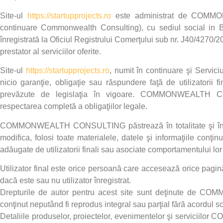
Site-ul
https://startupprojects.ro
este administrat de
COMMON
continuare Commonwealth Consulting), cu sediul social in Buc
înregistrată la Oficiul Registrului Comerţului sub nr. J40/4270
prestator al serviciilor oferite.
Site-ul
https://startupprojects.ro
, numit în continuare şi Serviciu
nicio garanţie, obligaţie sau răspundere faţă de utilizatorii fi
prevăzute de legislaţia în vigoare.
COMMONWEALTH C
respectarea completă a obligaţiilor legale.
COMMONWEALTH CONSULTING
păstrează în totalitate şi
modifica, folosi toate materialele, datele şi informaţiile conţi
adăugate de utilizatorii finali sau asociate comportamentului lor 
Utilizator final este orice persoană care accesează orice pagină
dacă este sau nu utilizator înregistrat.
Drepturile de autor pentru acest site sunt deţinute de
COMM
conţinut neputând fi reprodus integral sau parţial fără acordul sc
Detaliile produselor, proiectelor, evenimentelor şi serviciilor
CO