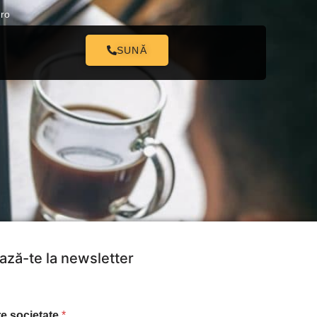
.ro
SUNĂ
ză-te la newsletter
e societate
*