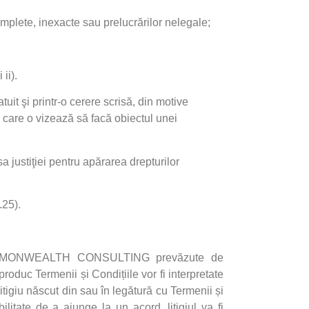
omplete, inexacte sau prelucrărilor nelegale;
 ii).
tuit şi printr-o cerere scrisă, din motive
e care o vizează să facă obiectul unei
sa justiţiei pentru apărarea drepturilor
.25).
MONWEALTH CONSULTING
prevăzute de
produc Termenii și Condițiile vor fi interpretate
itigiu născut din sau în legătură cu Termenii și
ilitate de a ajunge la un acord, litigiul va fi