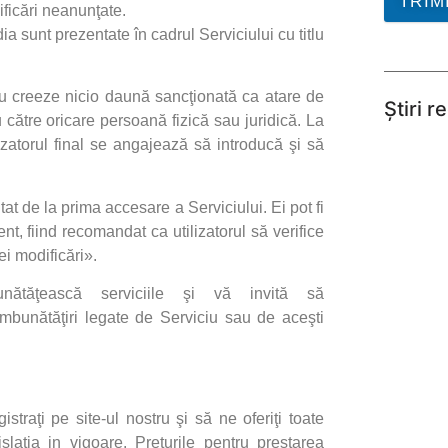
TRIM
dificări neanunţate.
a sunt prezentate în cadrul Serviciului cu titlu
 nu creeze nicio daună sancţionată ca atare de
Știri r
 către oricare persoană fizică sau juridică. La
lizatorul final se angajează să introducă şi să
at de la prima accesare a Serviciului. Ei pot fi
nt, fiind recomandat ca utilizatorul să verifice
i modificări».
unătăţească serviciile şi vă invită să
mbunătăţiri legate de Serviciu sau de aceşti
traţi pe site-ul nostru şi să ne oferiţi toate
islatia in vigoare. Preţurile pentru prestarea