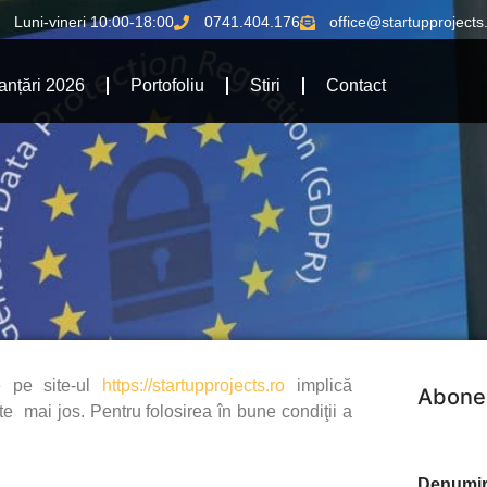
Luni-vineri 10:00-18:00
0741.404.176
office@startupprojects
anțări 2026
Portofoliu
Stiri
Contact
e pe site-ul
https://startupprojects.ro
implică
Abonea
ate mai jos. Pentru folosirea în bune condiţii a
Denumir