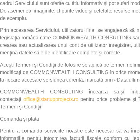
cadrul Serviciului sunt oferite cu titlu informativ şi pot suferi mo
De asemenea, imaginile, clipurile video şi celelalte resurse medi
de exemplu.
Prin accesarea Serviciului, utilizatorul final se angajează să
legislaţia română către
COMMONWEALTH CONSULTING
sau
crearea sau actualizarea unui cont de utilizator înregistrat, ut
menţină datele sale de identificare complete şi corecte.
Aceşti Termeni şi Condiţii de folosire se aplică pe termen nelimit
modificați de
COMMONWEALTH CONSULTING
în orice mome
la fiecare accesare versiunea curentă, marcată prin «Data ultime
COMMONWEALTH CONSULTING
încearcă să-şi îmb
contactaţi
office@startupprojects.ro
pentru orice probleme şi î
Termeni şi Condiţii.
Comanda şi plata
Pentru a comanda serviciile noastre este necesar să vă înregis
informaţiile pentru întocmirea facturii fiscale conform cu leg