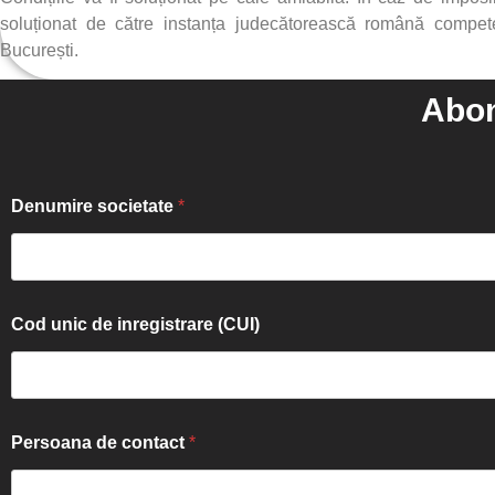
soluționat de către instanța judecătorească română competen
București.
Abon
Denumire societate
*
Cod unic de inregistrare (CUI)
Persoana de contact
*