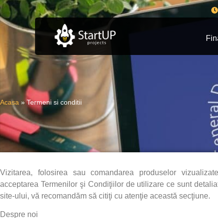
Fin
Acasa
»
Termeni si conditii
Vizitarea, folosirea sau comandarea produselor vizualizat
acceptarea Termenilor şi Condiţiilor de utilizare ce sunt detali
site-ului, vă recomandăm să citiţi cu atenţie această secţiune.
Despre noi