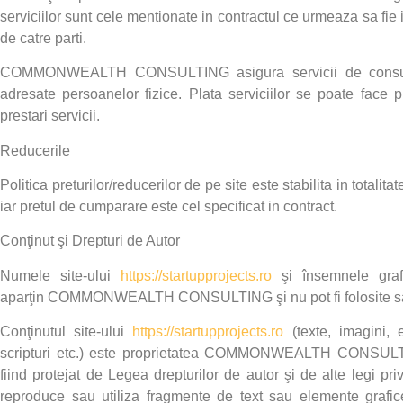
serviciilor sunt cele mentionate in contractul ce urmeaza sa fie i
de catre parti.
COMMONWEALTH CONSULTING
asigura servicii de consu
adresate persoanelor fizice. Plata serviciilor se poate face p
prestari servicii.
Reducerile
Politica preturilor/reducerilor de pe site este stabilita in totalita
iar pretul de cumparare este cel specificat in contract.
Conţinut şi Drepturi de Autor
Numele site-ului
https://startupprojects.ro
şi însemnele grafi
aparţin
COMMONWEALTH CONSULTING
şi nu pot fi folosite
Conţinutul site-ului
https://startupprojects.ro
(texte, imagini, 
scripturi etc.) este proprietatea
COMMONWEALTH CONSUL
fiind protejat de Legea drepturilor de autor şi de alte legi pri
reproduce sau utiliza fragmente de text sau elemente grafic