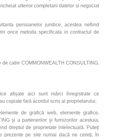
ncheiat ulterior completarii datelor si negociat
ltanta persoanelor juridice, acestea nefiind
rin orice metoda specificata in contractul de
te de catre
COMMONWEALTH CONSULTING
,
ce afişate aici sunt mărci înregistrate ce
 sau copiate fară acordul scris al proprietarului.
elemente de grafică web, elemente grafice,
TING
şi a partenerilor şi furnizorilor acestuia,
vind dreptul de proprietate intelectuală. Puteţi
e prezente pe site numai dacă ne cereţi, în