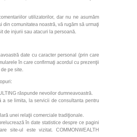
omentariilor utilizatorilor, dar nu ne asumăm
uşi din comunitatea noastră, vă rugăm să urmaţi
t de injurii sau atacuri la persoană.
avoastră date cu caracter personal (prin care
mularele în care confirmaţi acordul cu prezenţii
 de pe site.
opuri:
ULTING
răspunde nevoilor dumneavoastră.
ă a se limita, la servicii de consultanta pentru
lară unei relaţii comerciale tradiţionale.
 prelucrează în date statistice despre ce pagini
are site-ul este vizitat.
COMMONWEALTH