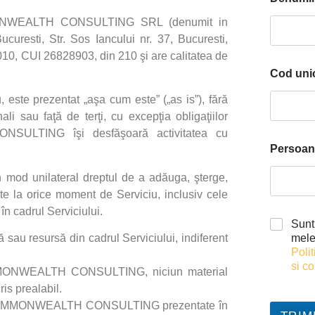
WEALTH CONSULTING SRL (denumit in
uresti, Str. Sos Iancului nr. 37, Bucuresti,
/2010, CUI 26828903, din 210
şi are calitatea de
Cod unic
, este prezentat „aşa cum este” („as is”), fără
nali sau faţă de terţi, cu excepţia obligaţiilor
ONSULTING
îşi desfăşoară activitatea cu
Persoan
 în mod unilateral dreptul de a adăuga, şterge,
nute la orice moment de Serviciu, inclusiv cele
în cadrul Serviciului.
Sunt
 sau resursă din cadrul Serviciului, indiferent
mele
Polit
si co
ONWEALTH CONSULTING
, niciun material
ris prealabil.
MMONWEALTH CONSULTING
prezentate în