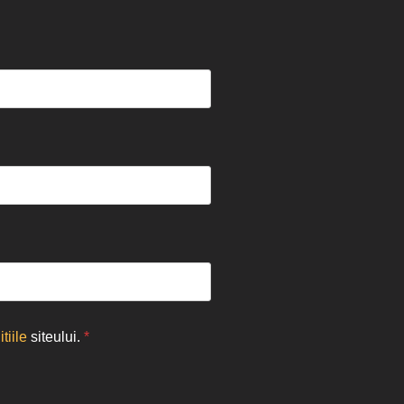
tiile
siteului.
*