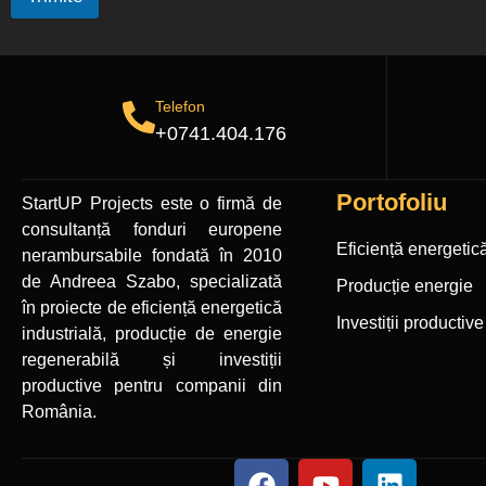
Telefon
+0741.404.176
Portofoliu
StartUP Projects
este o firmă de
consultanță fonduri europene
Eficiență energetic
nerambursabile
fondată în 2010
de Andreea Szabo, specializată
Producție energie
în proiecte de eficiență energetică
Investiții productive
industrială, producție de energie
regenerabilă și investiții
productive pentru companii din
România.