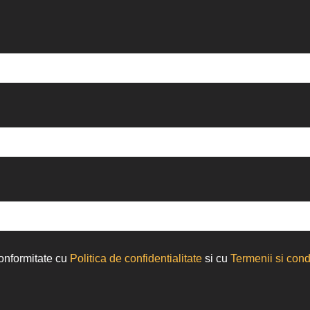
conformitate cu
Politica de confidentialitate
si cu
Termenii si condi