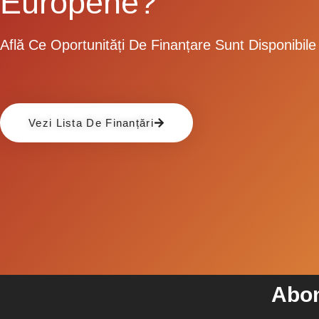
Europene?
Află Ce Oportunități De Finanțare Sunt Disponibile
Vezi Lista De Finanțări
Abon