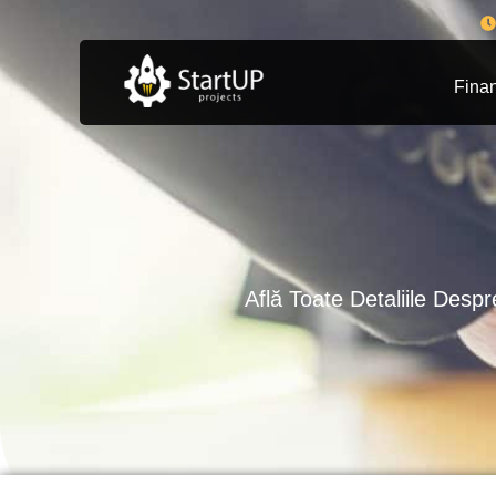
Finan
Află Toate Detaliile Des