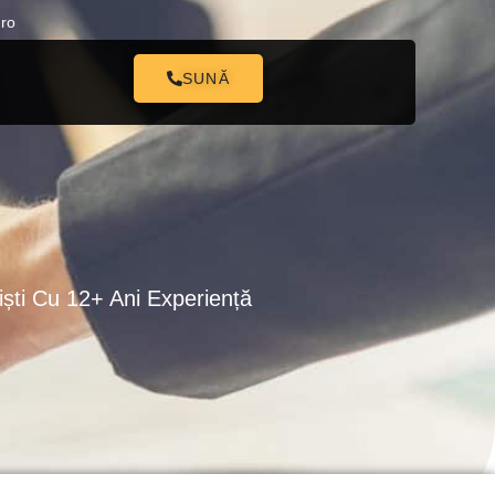
.ro
SUNĂ
ști Cu 12+ Ani Experiență