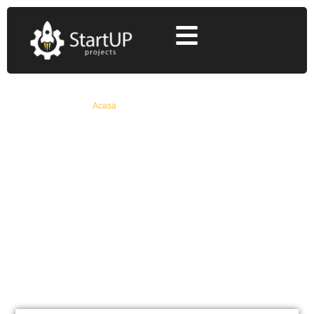
Acasa
»
granturi septembrie 2020
granturi septembrie 2020
Află Toate Detaliile Despre Fonduri Europene
Nerambursabile De La Specialiști Cu 12+ Ani
Experiență