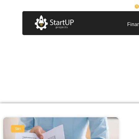
Finan
gr
Află Toate Detaliile Des
Stiri