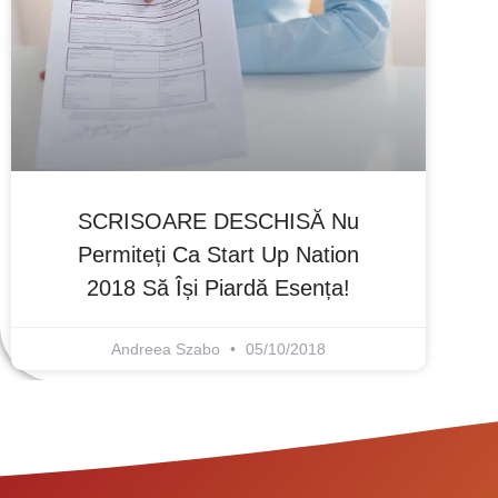
SCRISOARE DESCHISĂ Nu
Permiteți Ca Start Up Nation
2018 Să Își Piardă Esența!
Andreea Szabo
05/10/2018