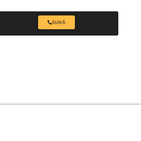
.ro
SUNĂ
ion
ști Cu 12+ Ani Experiență