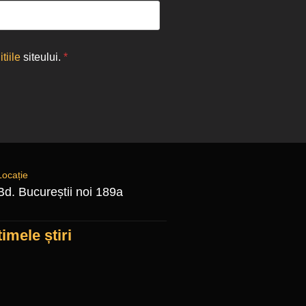
tiile
siteului.
*
Locație
Bd. Bucureștii noi 189a
timele știri