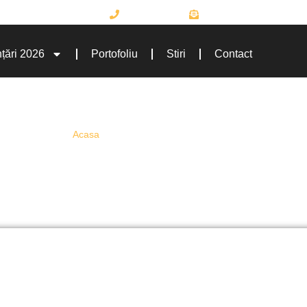
Luni-vineri 10:00-18:00
0741.404.176
office@startupprojects
țări 2026
Portofoliu
Stiri
Contact
Acasa
»
grila evaluare start up nation
ila evaluare start up nat
pre Fonduri Europene Nerambursabile De La Speciali