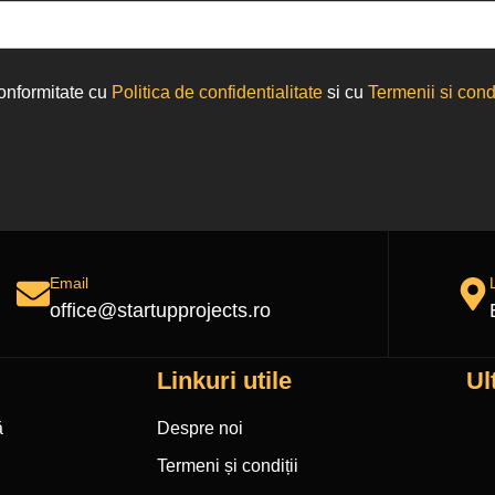
conformitate cu
Politica de confidentialitate
si cu
Termenii si condi
Email
office@startupprojects.ro
Linkuri utile
Ul
ă
Despre noi
Termeni și condiții