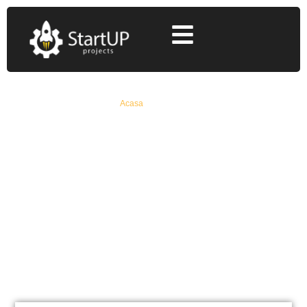
Acasa
»
masura 3
masura 3
Află Toate Detaliile Despre Fonduri Europene
Nerambursabile De La Specialiști Cu 12+ Ani
Experiență