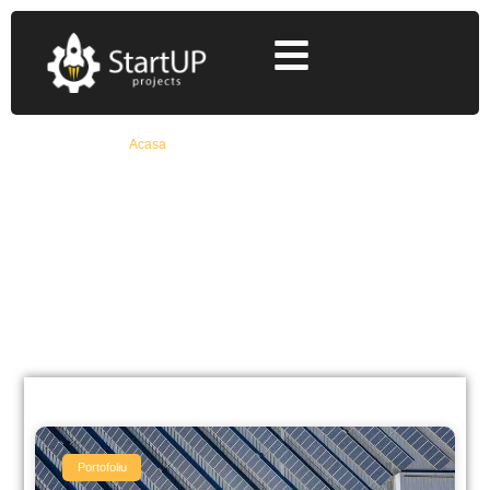
Acasa
»
productie energie autoconsum
productie energie
autoconsum
Află Toate Detaliile Despre Fonduri Europene
Nerambursabile De La Specialiști Cu 12+ Ani
Experiență
Portofoliu