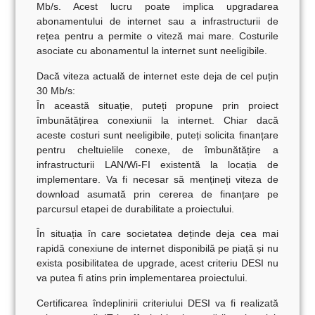
Mb/s. Acest lucru poate implica upgradarea
abonamentului de internet sau a infrastructurii de
rețea pentru a permite o viteză mai mare. Costurile
asociate cu abonamentul la internet sunt neeligibile.
Dacă viteza actuală de internet este deja de cel puțin
30 Mb/s:
În această situație, puteți propune prin proiect
îmbunătățirea conexiunii la internet. Chiar dacă
aceste costuri sunt neeligibile, puteți solicita finanțare
pentru cheltuielile conexe, de îmbunătățire a
infrastructurii LAN/Wi-FI existentă la locația de
implementare. Va fi necesar să mențineți viteza de
download asumată prin cererea de finanțare pe
parcursul etapei de durabilitate a proiectului.
În situația în care societatea deținde deja cea mai
rapidă conexiune de internet disponibilă pe piață
și nu
exista posibilitatea de upgrade, acest criteriu DESI nu
va putea fi atins prin implementarea proiectului.
Certificarea îndeplinirii criteriului DESI va fi realizată