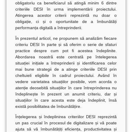
obligatoriu ca beneficiarul să atingă minim 6 dintre
criteriile DESI în urma implementării proiectului.
Atingerea acestor criterii reprezintă nu doar o
obligație, ci și o oportunitate de a îmbunătăți
performanța digitală a întreprinderii.
În prezentul articol, ne propunem să
analizăm fiecare
criteriu DES
I în parte și să oferim o serie de sfaturi
practice despre cum pot fi acestea îndeplinite.
Abordarea noastră este centrată pe
întelegerea
situației inițiale a întreprinderii și identificarea celor
mai bune strategii de a atinge criteriile DESI
prin
cheltuieli eligibile în cadrul proiectului. Având în
vedere varietatea situațiilor posibile, vom acorda o
atenție deosebită situațiilor în care întreprinderea nu
îndeplinește în prezent un anumit criteriu, dar și
situațiilor în care acesta este deja îndeplinit, însă
există posibilitatea de îmbunătățire.
Înțelegerea și îndeplinirea criteriilor DESI reprezintă
un pas crucial în procesul de digitalizare și vă poate
ajuta să vă îmbunătățiți eficiența, productivitatea și