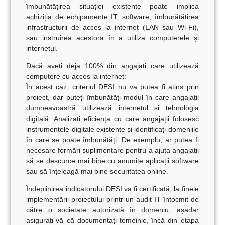
îmbunătățirea situației existente poate implica
achiziția de echipamente IT, software, îmbunătățirea
infrastructurii de acces la internet (LAN sau Wi-Fi),
sau instruirea acestora în a utiliza computerele și
internetul.
Dacă aveți deja 100% din angajați care utilizează
computere cu acces la internet:
În acest caz,
criteriul DESI nu va putea fi atins prin
proiect
, dar puteți îmbunătăți modul în care angajații
dumneavoastră utilizează internetul și tehnologia
digitală. Analizați eficiența cu care angajații folosesc
instrumentele digitale existente și identificați domeniile
în care se poate îmbunătăți. De exemplu, ar putea fi
necesare formări suplimentare pentru a ajuta angajații
să se descurce mai bine cu anumite aplicații software
sau să înțeleagă mai bine securitatea online.
Îndeplinirea indicatorului DESI va fi certificată, la finele
implementării proiectului
printr-un audit IT întocmit de
către o societate autorizată în domeniu
, așadar
asigurați-vă că documentați temeinic, încă din etapa