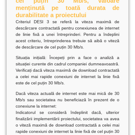
cel puțin 30 Mb/s, valoare
menținută pe toată durata de
durabilitate a proiectului
Criteriul DESI 3 se referă la
viteza maximă de
descărcare contractată
pentru conexiunea de internet
de linie fixă a unei întreprinderi. Pentru a îndeplini
acest criteriu, întreprinderea trebuie să aibă o viteză
de descărcare de cel puțin 30 Mb/s.
Situația inițială:
Începeți prin a face o analiză a
situației curente din cadrul companiei dumneavoastră.
Verificați dacă viteza maximă de download contractată
a celei mai rapide conexiuni de internet la linie fixă
este de cel puțin 30 Mb/s.
Dacă viteza actuală de internet este mai mică de 30
Mb/s sau societatea nu beneficiază în prezent de o
conexiune la internet:
Indicatorul se consideră îndeplinit dacă, ulterior
finalizării implementării proiectului, societatea va avea
o viteză maximă de download contractată a celei mai
rapide conexiuni de internet la linie fixă de cel puțin 30