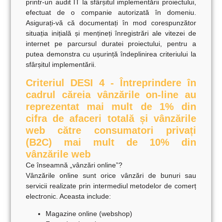
printr-un
audit IT la sfârșitul implementării proiectului,
efectuat de o companie autorizată în domeniu
.
Asigurați-vă că documentați în mod corespunzător
situația inițială și mențineți înregistrări ale vitezei de
internet pe parcursul duratei proiectului, pentru a
putea demonstra cu ușurință îndeplinirea criteriului la
sfârșitul implementării.
Criteriul DESI 4 - Întreprindere în
cadrul căreia vânzările on-line au
reprezentat mai mult de 1% din
cifra de afaceri totală și vânzările
web către consumatori privați
(B2C) mai mult de 10% din
vânzările web
Ce înseamnă „vânzări online”?
Vânzările online sunt orice vânzări de bunuri sau
servicii realizate prin intermediul metodelor de comerț
electronic. Aceasta include:
Magazine online (webshop)