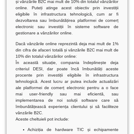
și vânzările B2C mai mult de 10% din totalul vânzărilor
online. Puteți atinge acest obiectiv prin investiții
eligibile în infrastructura tehnologică, cum ar fi
dezvoltarea sau îmbunătățirea platformei de comerț
electronic sau investiții în sisteme software de
gestionare a vânzărilor online.
Dacă vânzările online reprezintă deja mai mult de 1%
din cifra de afaceri totală și vânzările B2C mai mult de
10% din totalul vânzărilor online:
În această situație, compania îndeplinește deja
criteriul DESI, dar poate încă îmbunătăți aceste
procente prin investiții eligibile în infrastructura
tehnologică. Acest lucru ar putea include actualizări
ale platformei de comerț electronic pentru a o face
mai user-friendly sau mai eficientă, sau
implementarea de noi soluții software care să
îmbunătățească experiența clientului și să faciliteze
vânzările B2C.
Aceste cheltuieli pot include:
Achiziția de hardware TIC și echipamente