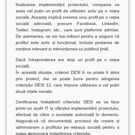
finalizarea implementării proiectului, compania va
avea cel puțin un profil de utilizator activ pe o rețea
socială. Aceasta implică crearea unui profil pe o rețea
socială adecvată, precum Facebook, LinkedIn,
Twitter, Instagram, etc., care sunt platforme admise.
De asemenea, se vor lua măsuri pentru a asigura că
profilul este activ și funcțional, inclusiv postarea de
conținut relevant și interacțiunea cu publicul țintă.
Dacă întreprinderea are deja un profil pe o rețea
socială:
În această situație, criteriul DESI 6 nu poate fi atins
prin proiect, dar se poate lucra pentru atingerea
criteriului DESI 12, care impune utilizarea a cel puțin
două rețele sociale.
Certificarea îndeplinirii criteriului DESI se va face
printr-un
audit IT la sfârșitul implementării proiectului,
efectuat de către o societate autorizată
în domeniu.
Asigurați-vă că documentați procesul de creare și
administrare a profilului pe rețeaua socială pentru a
putea demonstra îndeplinirea criteriului.