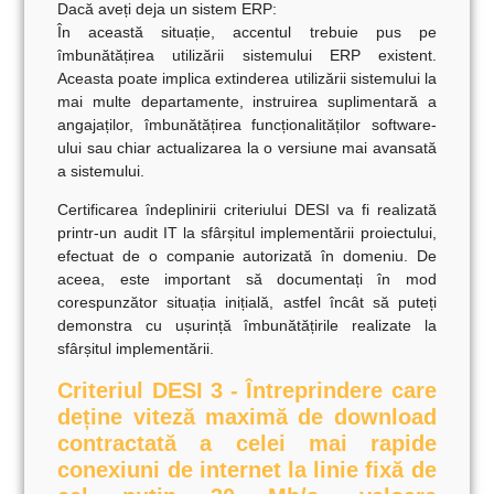
Dacă aveți deja un sistem ERP:
În această situație, accentul trebuie pus pe
îmbunătățirea utilizării sistemului ERP existent.
Aceasta poate implica extinderea utilizării sistemului la
mai multe departamente, instruirea suplimentară a
angajaților, îmbunătățirea funcționalităților software-
ului sau chiar actualizarea la o versiune mai avansată
a sistemului.
Certificarea îndeplinirii criteriului DESI va fi realizată
printr-un
audit IT la sfârșitul implementării proiectului,
efectuat de o companie autorizată în domeniu.
De
aceea, este important să documentați în mod
corespunzător situația inițială, astfel încât să puteți
demonstra cu ușurință îmbunătățirile realizate la
sfârșitul implementării.
Criteriul DESI 3 - Întreprindere care
deține viteză maximă de download
contractată a celei mai rapide
conexiuni de internet la linie fixă de