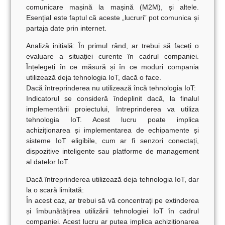
comunicare mașină la mașină (M2M), și altele.
Esențial este faptul că aceste „lucruri” pot comunica și
partaja date prin internet.
Analiză inițială:
În primul rând, ar trebui să faceți o
evaluare a situației curente în cadrul companiei.
Înțelegeți în ce măsură și în ce moduri compania
utilizează deja tehnologia IoT, dacă o face.
Dacă întreprinderea nu utilizează încă tehnologia IoT:
Indicatorul se consideră îndeplinit dacă, la finalul
implementării proiectului, întreprinderea va utiliza
tehnologia IoT. Acest lucru poate implica
achiziționarea și implementarea de echipamente și
sisteme IoT eligibile, cum ar fi senzori conectați,
dispozitive inteligente sau platforme de management
al datelor IoT.
Dacă întreprinderea utilizează deja tehnologia IoT, dar
la o scară limitată:
În acest caz, ar trebui să vă concentrați pe extinderea
și îmbunătățirea utilizării tehnologiei IoT în cadrul
companiei. Acest lucru ar putea implica achiziționarea