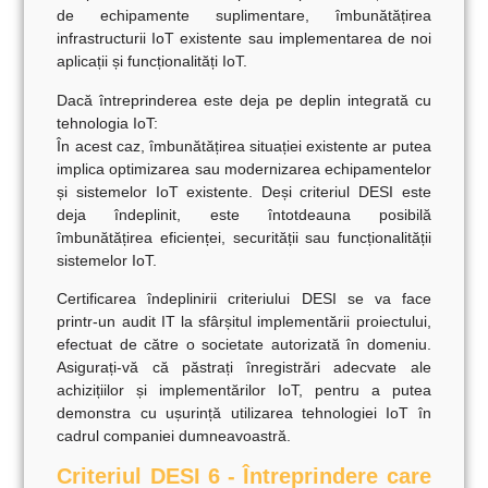
de echipamente suplimentare, îmbunătățirea
infrastructurii IoT existente sau implementarea de noi
aplicații și funcționalități IoT.
Dacă întreprinderea este deja pe deplin integrată cu
tehnologia IoT:
În acest caz, îmbunătățirea situației existente ar putea
implica optimizarea sau modernizarea echipamentelor
și sistemelor IoT existente. Deși criteriul DESI este
deja îndeplinit, este întotdeauna posibilă
îmbunătățirea eficienței, securității sau funcționalității
sistemelor IoT.
Certificarea îndeplinirii criteriului DESI se va face
printr-un
audit IT la sfârșitul implementării proiectului,
efectuat de către o societate autorizată
în domeniu.
Asigurați-vă că păstrați înregistrări adecvate ale
achizițiilor și implementărilor IoT, pentru a putea
demonstra cu ușurință utilizarea tehnologiei IoT în
cadrul companiei dumneavoastră.
Criteriul DESI 6 - Întreprindere care