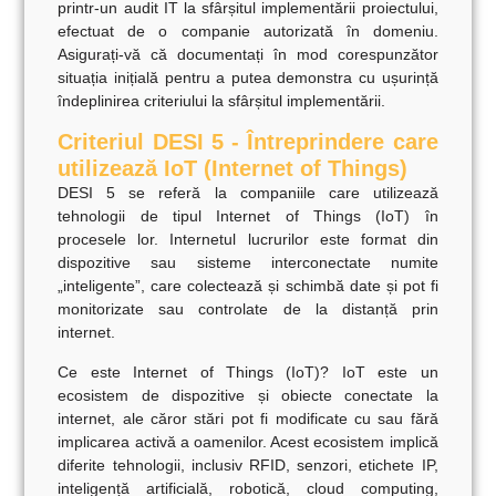
printr-un
audit IT la sfârșitul implementării proiectului,
efectuat de o companie autorizată
în domeniu.
Asigurați-vă că documentați în mod corespunzător
situația inițială pentru a putea demonstra cu ușurință
îndeplinirea criteriului la sfârșitul implementării.
Criteriul DESI 5 - Întreprindere care
utilizează IoT (Internet of Things)
DESI 5 se referă la companiile care
utilizează
tehnologii de tipul Internet of Things (IoT)
în
procesele lor. Internetul lucrurilor este format din
dispozitive sau sisteme interconectate numite
„inteligente”, care colectează și schimbă date și pot fi
monitorizate sau controlate de la distanță prin
internet.
Ce este Internet of Things (IoT)?
IoT este un
ecosistem de dispozitive și obiecte conectate la
internet, ale căror stări pot fi modificate cu sau fără
implicarea activă a oamenilor. Acest ecosistem implică
diferite tehnologii, inclusiv RFID, senzori, etichete IP,
inteligență artificială, robotică, cloud computing,