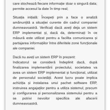
care stochează fiecare informație doar o singură data;
permite accesul la date în timp real;
Situația inițială:
Începeți prin a face o analiză
amănunțită a situației curente din cadrul companiei
dumneavoastră. Verificați dacă aveți deja un sistem
ERP implementat și, dacă da, determinați în ce
măsură este utilizat pentru a facilita comunicarea și
partajarea informațiilor între diferitele zone funcționale
ale companiei.
Dacă nu aveți un sistem ERP în prezent:
Indicatorul se consideră îndeplinit dacă, după
finalizarea implementării proiectului, societatea va
avea un sistem ERP implementat și funcțional, utilizat
de personalul societății. Acest lucru poate implica
achiziția și instalarea unui pachet software ERP,
instruirea angajaților pentru a utiliza sistemul, precum
și configurarea și personalizarea sistemului pentru a
se potrivi nevoilor specifice ale afacerii
dumneavoastră.