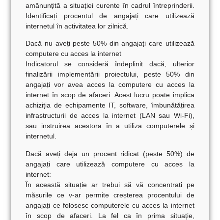
amănunțită a situației curente
în cadrul întreprinderii.
Identificați
procentul de angajați care utilizează
internetul în activitatea lor zilnică
.
Dacă nu aveți peste 50% din angajați care utilizează
computere cu acces la internet
Indicatorul se consideră îndeplinit dacă, ulterior
finalizării implementării proiectului, peste 50% din
angajați vor avea acces la computere cu acces la
internet în scop de afaceri. Acest lucru poate implica
achiziția de echipamente IT, software, îmbunătățirea
infrastructurii de acces la internet (LAN sau Wi-Fi),
sau instruirea acestora în a utiliza computerele și
internetul.
Dacă aveți deja un procent ridicat (peste 50%) de
angajați care utilizează computere cu acces la
internet:
În această situație ar trebui să vă concentrați pe
măsurile ce v-ar permite creșterea procentului de
angajați ce folosesc computerele cu acces la internet
în scop de afaceri. La fel ca în prima situație,