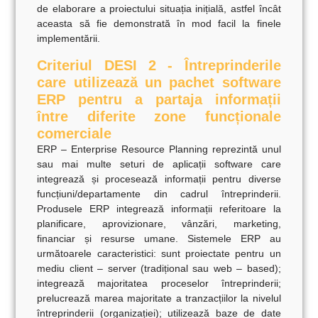
de elaborare a proiectului situația inițială, astfel încât
aceasta să fie demonstrată în mod facil la finele
implementării.
Criteriul DESI 2 - Întreprinderile
care utilizează un pachet software
ERP pentru a partaja informații
între diferite zone funcționale
comerciale
ERP – Enterprise Resource Planning
reprezintă unul
sau mai multe seturi de aplicații software care
integrează și procesează informații pentru diverse
funcțiuni/departamente din cadrul întreprinderii.
Produsele ERP integrează informații referitoare la
planificare, aprovizionare, vânzări, marketing,
financiar și resurse umane. Sistemele ERP au
următoarele caracteristici: sunt proiectate pentru un
mediu client – server (tradițional sau web – based);
integrează majoritatea proceselor întreprinderii;
prelucrează marea majoritate a tranzacțiilor la nivelul
întreprinderii (organizației); utilizează baze de date