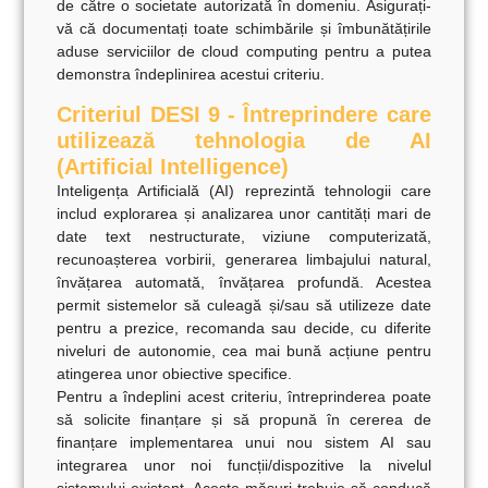
de către o societate autorizată
în domeniu. Asigurați-
vă că documentați toate schimbările și îmbunătățirile
aduse serviciilor de cloud computing pentru a putea
demonstra îndeplinirea acestui criteriu.
Criteriul DESI 9 - Întreprindere care
utilizează tehnologia de AI
(Artificial Intelligence)
Inteligența Artificială (AI)
reprezintă tehnologii care
includ explorarea și analizarea unor cantități mari de
date text nestructurate, viziune computerizată,
recunoașterea vorbirii, generarea limbajului natural,
învățarea automată, învățarea profundă. Acestea
permit sistemelor să culeagă și/sau să utilizeze date
pentru a prezice, recomanda sau decide, cu diferite
niveluri de autonomie, cea mai bună acțiune pentru
atingerea unor obiective specifice.
Pentru a îndeplini acest criteriu, întreprinderea poate
să solicite finanțare și să propună în cererea de
finanțare implementarea unui nou sistem AI sau
integrarea unor noi funcții/dispozitive la nivelul
sistemului existent. Aceste măsuri trebuie să conducă