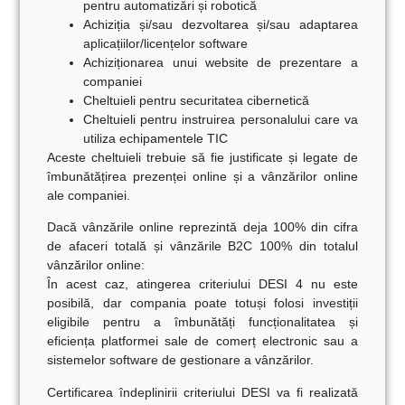
pentru automatizări și robotică
Achiziția și/sau dezvoltarea și/sau adaptarea
aplicațiilor/licențelor software
Achiziționarea unui website de prezentare a
companiei
Cheltuieli pentru securitatea cibernetică
Cheltuieli pentru instruirea personalului care va
utiliza echipamentele TIC
Aceste cheltuieli trebuie să fie justificate și legate de
îmbunătățirea prezenței online și a vânzărilor online
ale companiei.
Dacă vânzările online reprezintă deja 100% din cifra
de afaceri totală și vânzările B2C 100% din totalul
vânzărilor online:
În acest caz,
atingerea criteriului DESI 4 nu este
posibilă,
dar compania poate totuși folosi investiții
eligibile pentru a îmbunătăți funcționalitatea și
eficiența platformei sale de comerț electronic sau a
sistemelor software de gestionare a vânzărilor.
Certificarea îndeplinirii criteriului DESI va fi realizată