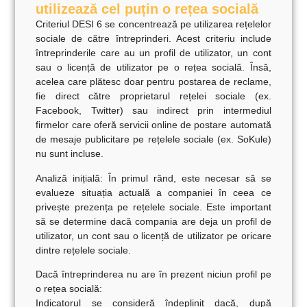
utilizează cel puțin o rețea socială
Criteriul DESI 6
se concentrează pe utilizarea rețelelor
sociale de către întreprinderi. Acest criteriu include
întreprinderile care au un profil de utilizator, un cont
sau o licență de utilizator pe o rețea socială. Însă,
acelea care plătesc doar pentru postarea de reclame,
fie direct către proprietarul rețelei sociale (ex.
Facebook, Twitter) sau indirect prin intermediul
firmelor care oferă servicii online de postare automată
de mesaje publicitare pe rețelele sociale (ex. SoKule)
nu sunt incluse.
Analiză inițială:
În primul rând, este necesar să se
evalueze situația actuală a companiei în ceea ce
privește prezența pe rețelele sociale. Este important
să se determine dacă compania are deja un profil de
utilizator, un cont sau o licență de utilizator pe oricare
dintre rețelele sociale.
Dacă întreprinderea nu are în prezent niciun profil pe
o rețea socială:
Indicatorul se consideră îndeplinit dacă, după