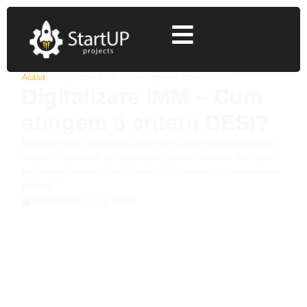
Acasa
»
Digitalizare IMM – Cum atingem 6 criterii DESI?
Digitalizare IMM – Cum
atingem 6 criterii DESI?
Înțelegerea și îndeplinirea criteriilor DESI reprezintă un pas
crucial în procesul de digitalizare pentru IMM-uri. Află cum
poți atinge aceste criterii pentru a-ți îmbunătăți performanța
digitală.
05/06/2023
14:46