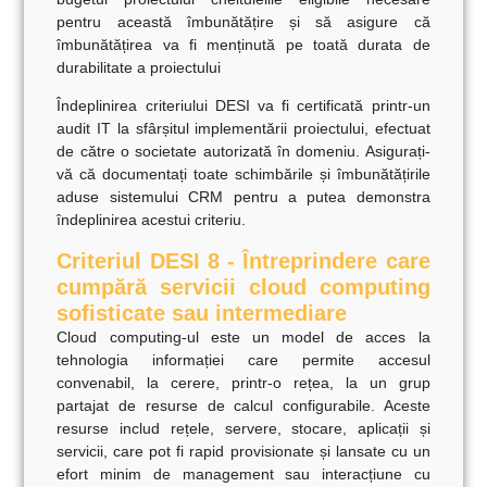
pentru această îmbunătățire și să asigure că
îmbunătățirea va fi menținută pe toată durata de
durabilitate a proiectului
Îndeplinirea criteriului DESI va fi certificată printr-un
audit IT la sfârșitul implementării proiectului, efectuat
de către o societate autorizată
în domeniu. Asigurați-
vă că documentați toate schimbările și îmbunătățirile
aduse sistemului CRM pentru a putea demonstra
îndeplinirea acestui criteriu.
Criteriul DESI 8 - Întreprindere care
cumpără servicii cloud computing
sofisticate sau intermediare
Cloud computing-ul
este un model de acces la
tehnologia informației care permite accesul
convenabil, la cerere, printr-o rețea, la un grup
partajat de resurse de calcul configurabile. Aceste
resurse includ rețele, servere, stocare, aplicații și
servicii, care pot fi rapid provisionate și lansate cu un
efort minim de management sau interacțiune cu