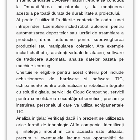
la îmbunătățirea indicatorului și la menținerea
acestuia pe toată durata de durabilitate a proiectului.
AI poate fi utilizată în diferite contexte în cadrul unei
întreprinderi. Exemplele includ roboți autonomi pentru
automatizarea depozitelor sau lucrări de asamblare a
producției, drone autonome pentru supravegherea
producției sau manipularea coletelor. Alte exemple
includ chatbot și asistenți virtuali de afaceri, software
de traducere automată, analiza datelor bazată pe
machine learning.
Cheltuielile eligibile pentru acest criteriu pot include
achiziționarea de hardware și software TIC,
echipamente pentru automatizări și robotică integrate
cu soluții digitale, servicii de Cloud Computing, servicii
pentru consolidarea securității cibernetice, precum și
instruirea personalului care va utiliza echipamentele
TIC.
Analiză inițială:
Verificați dacă în prezent se utilizează
orice formă de tehnologie AI în companie. Identificați
și înțelegeți modul în care aceasta este utilizată,
precum și eventualele lacune sau oportunități de