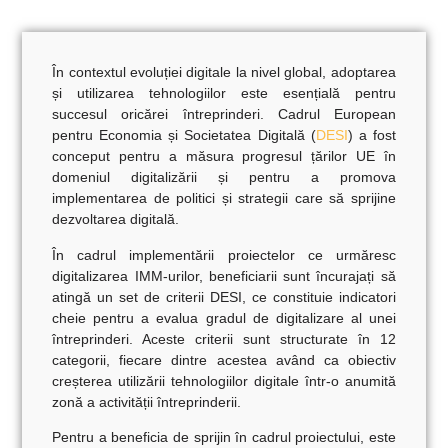
În contextul evoluției digitale la nivel global, adoptarea
și utilizarea tehnologiilor este esențială pentru
succesul oricărei întreprinderi. Cadrul European
pentru Economia și Societatea Digitală (
DESI
) a fost
conceput pentru a măsura progresul țărilor UE în
domeniul digitalizării și pentru a promova
implementarea de politici și strategii care să sprijine
dezvoltarea digitală.
În cadrul implementării proiectelor ce urmăresc
digitalizarea IMM-urilor, beneficiarii sunt încurajați să
atingă un set de criterii DESI, ce constituie indicatori
cheie pentru a evalua gradul de digitalizare al unei
întreprinderi. Aceste criterii sunt structurate în 12
categorii, fiecare dintre acestea având ca obiectiv
creșterea utilizării tehnologiilor digitale într-o anumită
zonă a activității întreprinderii.
Pentru a beneficia de sprijin în cadrul proiectului, este