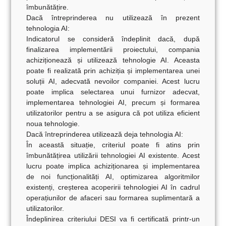
îmbunătățire.
Dacă întreprinderea nu utilizează în prezent
tehnologia AI:
Indicatorul se consideră îndeplinit dacă, după
finalizarea implementării proiectului, compania
achiziționează și utilizează tehnologie AI. Aceasta
poate fi realizată prin achiziția și implementarea unei
soluții AI, adecvată nevoilor companiei. Acest lucru
poate implica selectarea unui furnizor adecvat,
implementarea tehnologiei AI, precum și formarea
utilizatorilor pentru a se asigura că pot utiliza eficient
noua tehnologie.
Dacă întreprinderea utilizează deja tehnologia AI:
În această situație, criteriul poate fi atins prin
îmbunătățirea utilizării tehnologiei AI existente. Acest
lucru poate implica achiziționarea și implementarea
de noi funcționalități AI, optimizarea algoritmilor
existenți, creșterea acoperirii tehnologiei AI în cadrul
operațiunilor de afaceri sau formarea suplimentară a
utilizatorilor.
Îndeplinirea criteriului DESI va fi certificată printr-un