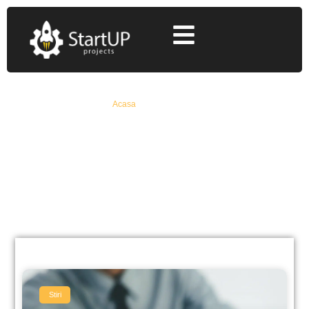
Acasa
»
finantari 2021
finantari 2021
Află Toate Detaliile Despre Fonduri Europene
Nerambursabile De La Specialiști Cu 12+ Ani
Experiență
Stiri