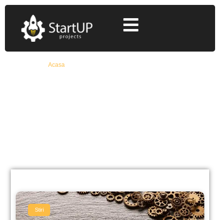
Acasa
»
proiecte finantate start up nation 2017
proiecte finantate start up
nation 2017
Află Toate Detaliile Despre Fonduri Europene
Nerambursabile De La Specialiști Cu 12+ Ani
Experiență
Stiri