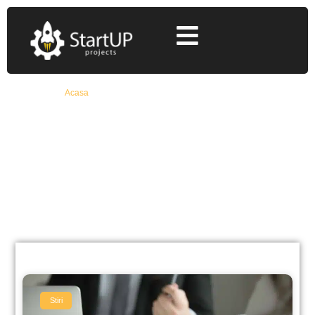
Acasa
»
start-up nation 2018 ghidul solicitantului
start-up nation 2018
ghidul solicitantului
Află Toate Detaliile Despre Fonduri Europene
Nerambursabile De La Specialiști Cu 12+ Ani
Experiență
Stiri