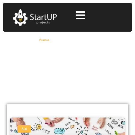
Acasa
»
start up nation after school
start up nation after
school
Află Toate Detaliile Despre Fonduri Europene
Nerambursabile De La Specialiști Cu 12+ Ani
Experiență
Stiri