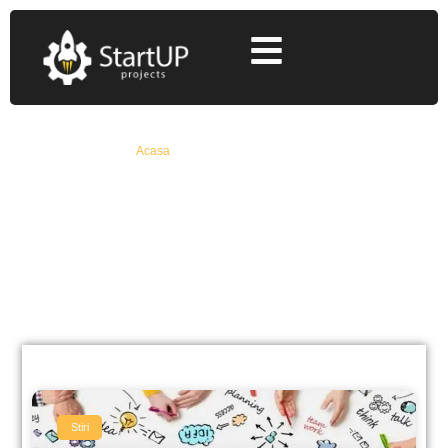
Acasa
»
start up nation amanare
start up nation amanare
Află Toate Detaliile Despre Fonduri Europene
Nerambursabile De La Specialiști Cu 12+ Ani
Experiență
Stiri