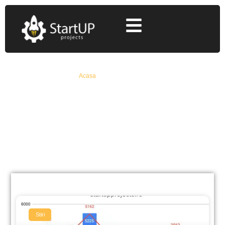
Acasa
»
statistici granturi
statistici granturi
Află Toate Detaliile Despre Fonduri Europene
Nerambursabile De La Specialiști Cu 12+ Ani
Experiență
Stiri