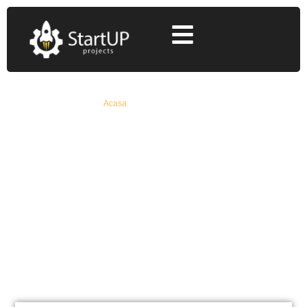
Acasa
»
granturi imm 2020
granturi imm 2020
Află Toate Detaliile Despre Fonduri Europene
Nerambursabile De La Specialiști Cu 12+ Ani
Experiență