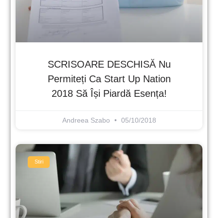
SCRISOARE DESCHISĂ Nu
Permiteți Ca Start Up Nation
2018 Să Își Piardă Esența!
Andreea Szabo
05/10/2018
Stiri