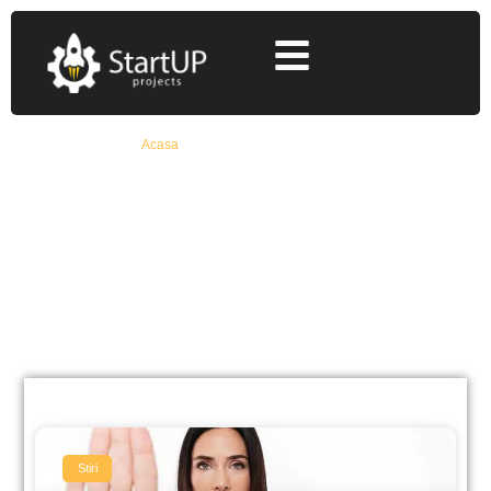
Acasa
»
start up nation 2018 pareri
start up nation 2018
pareri
Află Toate Detaliile Despre Fonduri Europene
Nerambursabile De La Specialiști Cu 12+ Ani
Experiență
Stiri