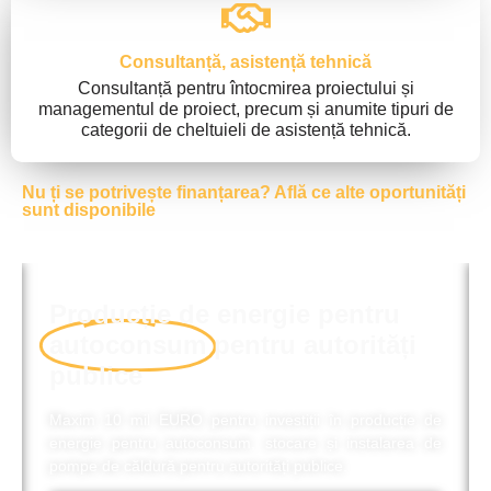
Consultanță, asistență tehnică
Consultanță pentru întocmirea proiectului și
managementul de proiect, precum și anumite tipuri de
categorii de cheltuieli de asistență tehnică.
Nu ți se potrivește finanțarea? Află ce alte oportunități
sunt disponibile
Maxim 300.000 EURO pentru
microîntreprinderi
din regiunea
Nord-Est
Județe eligibile: Suceava, Botoșani, Neamț, Iași, Bacău,
Vaslui