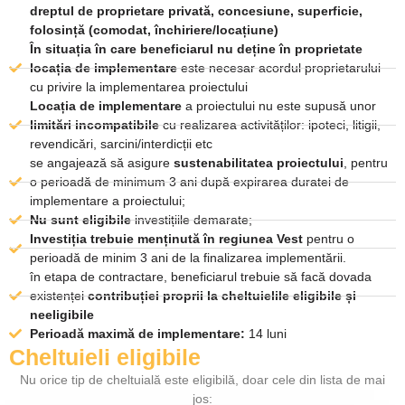
dreptul de proprietare privată, concesiune, superficie,
folosință (comodat, închiriere/locațiune)
În situația în care beneficiarul nu deține în proprietate
locația de implementare
este necesar acordul proprietarului
cu privire la implementarea proiectului
Locația de implementare
a proiectului nu este supusă unor
limitări incompatibile
cu realizarea activităților: ipoteci, litigii,
revendicări, sarcini/interdicții etc
se angajează să asigure
sustenabilitatea proiectului
, pentru
o perioadă de minimum 3 ani după expirarea duratei de
implementare a proiectului;
Nu sunt eligibile
investițiile demarate;
Investiția trebuie menținută în regiunea Vest
pentru o
perioadă de minim 3 ani de la finalizarea implementării.
în etapa de contractare, beneficiarul trebuie să facă dovada
existenței
contribuției proprii la cheltuielile eligibile și
neeligibile
Perioadă maximă de implementare:
14 luni
Cheltuieli eligibile
Nu orice tip de cheltuială este eligibilă, doar cele din lista de mai
jos: