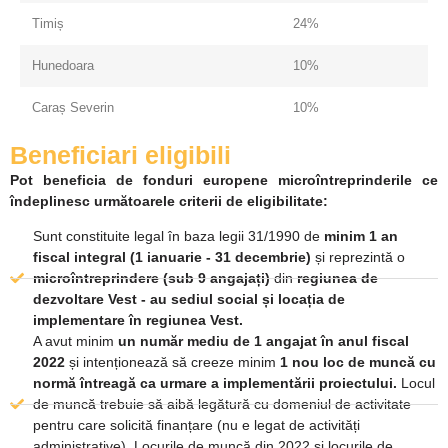
Timiș
24%
Hunedoara
10%
Caraș Severin
10%
Beneficiari eligibili
Pot beneficia de fonduri europene microîntreprinderile ce
îndeplinesc următoarele criterii de eligibilitate:
Sunt constituite legal în baza legii 31/1990 de
minim 1 an
fiscal integral (1 ianuarie - 31 decembrie)
și reprezintă o
microîntreprindere (sub 9 angajați)
din
regiunea de
dezvoltare Vest - au sediul social și locația de
implementare în regiunea Vest.
A avut minim
un număr mediu de 1 angajat în anul fiscal
2022
și intenționează să creeze minim
1 nou loc de muncă cu
normă întreagă ca urmare a implementării proiectului.
Locul
de muncă trebuie să aibă legătură cu domeniul de activitate
pentru care solicită finanțare (nu e legat de activități
administrative). Locurile de muncă din 2022 și locurile de