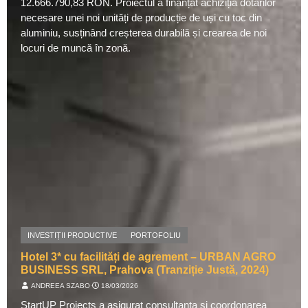
12.666.790,83 RON. Proiectul a finanțat achiziția dotărilor
necesare unei noi unități de producție de uși cu toc din
aluminiu, susținând creșterea durabilă și crearea de noi
locuri de muncă în zonă.
INVESTIȚII PRODUCTIVE
PORTOFOLIU
Hotel 3* cu facilități de agrement – URBAN AGRO
BUSINESS SRL, Prahova (Tranziție Justă, 2024)
ANDREEA SZABO
⋅
18/03/2026
StartUP Projects a asigurat consultanța și coordonarea