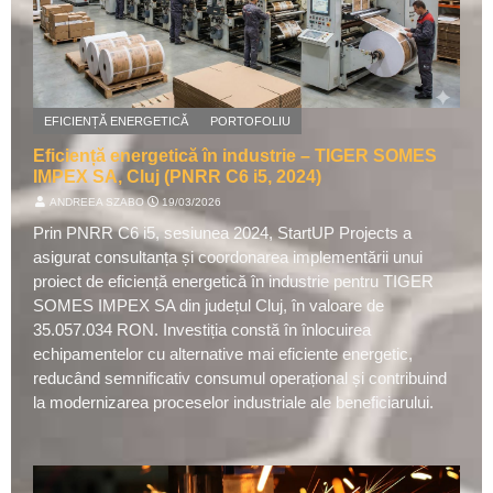
EFICIENȚĂ ENERGETICĂ
PORTOFOLIU
Eficiență energetică în industrie – TIGER SOMES
IMPEX SA, Cluj (PNRR C6 i5, 2024)
ANDREEA SZABO
⋅
19/03/2026
Prin PNRR C6 i5, sesiunea 2024, StartUP Projects a
asigurat consultanța și coordonarea implementării unui
proiect de eficiență energetică în industrie pentru TIGER
SOMES IMPEX SA din județul Cluj, în valoare de
35.057.034 RON. Investiția constă în înlocuirea
echipamentelor cu alternative mai eficiente energetic,
reducând semnificativ consumul operațional și contribuind
la modernizarea proceselor industriale ale beneficiarului.