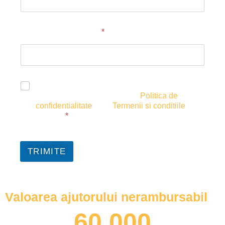
Persoana de contact
*
Sunt de acord cu prelucrarea datelor mele
personale, in conformitate cu
Politica de
confidentialitate
si cu
Termenii si conditiile
siteului.
*
TRIMITE
Valoarea ajutorului nerambursabil
60,000