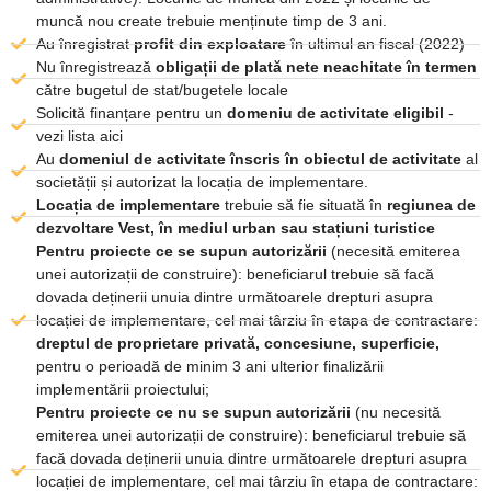
muncă nou create trebuie menținute timp de 3 ani.
Au înregistrat
profit din exploatare
în ultimul an fiscal (2022)
Nu înregistrează
obligații de plată nete neachitate în termen
către bugetul de stat/bugetele locale
Solicită finanțare pentru un
domeniu de activitate eligibil
-
vezi lista aici
Au
domeniul de activitate înscris în obiectul de activitate
al
societății și autorizat la locația de implementare.
Locația de implementare
trebuie să fie situată în
regiunea de
dezvoltare Vest, în mediul urban sau stațiuni turistice
Pentru proiecte ce se supun autorizării
(necesită emiterea
unei autorizații de construire): beneficiarul trebuie să facă
dovada deținerii unuia dintre următoarele drepturi asupra
locației de implementare, cel mai târziu în etapa de contractare:
dreptul de proprietare privată, concesiune, superficie,
pentru o perioadă de minim 3 ani ulterior finalizării
implementării proiectului;
Pentru proiecte ce nu se supun autorizării
(nu necesită
emiterea unei autorizații de construire): beneficiarul trebuie să
facă dovada deținerii unuia dintre următoarele drepturi asupra
locației de implementare, cel mai târziu în etapa de contractare: