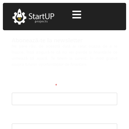
Abonează-te la newsletter
Ne pare rău, de această dată ai ratat ocazia de a te
înscrie, însă asigură-te că nu vei pierde și finanțările ce
urmează să apară. Te ținem la curent, în mod gratuit
asupra tuturor oportunităților de finanțare.
Denumire societate
*
Cod unic de inregistrare (CUI)