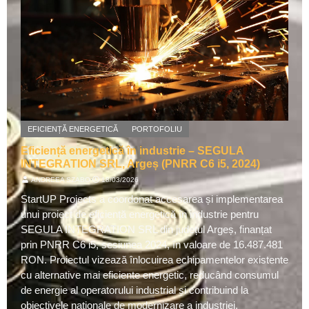
EFICIENȚĂ ENERGETICĂ
PORTOFOLIU
Eficiență energetică în industrie – SEGULA
INTEGRATION SRL, Argeș (PNRR C6 i5, 2024)
ANDREEA SZABO
⋅
18/03/2026
StartUP Projects a coordonat accesarea și implementarea
unui proiect de eficiență energetică în industrie pentru
SEGULA INTEGRATION SRL din județul Argeș, finanțat
prin PNRR C6 i5, sesiunea 2024, în valoare de 16.487.481
RON. Proiectul vizează înlocuirea echipamentelor existente
cu alternative mai eficiente energetic, reducând consumul
de energie al operatorului industrial și contribuind la
obiectivele naționale de modernizare a industriei.