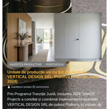
INVESTIȚII PRODUCTIVE
PORTOFOLIU
Unitate de producție uși cu toc din aluminiu –
VERTICAL DESIGN SRL, Prahova (Tranziție Justă,
2024)
ANDREEA SZABO
⋅
18/03/2026
Prin Programul Tranziție Justă, sesiunea 2024, StartUP
Projects a consiliat și coordonat implementarea investiției
VERTICAL DESIGN SRL din județul Prahova, în valoare de